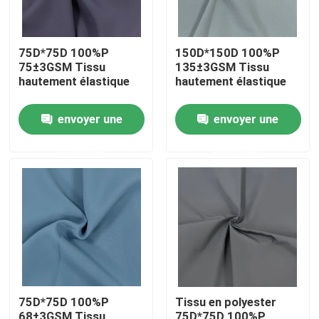
75D*75D 100%P
150D*150D 100%P
75±3GSM Tissu
135±3GSM Tissu
hautement élastique
hautement élastique
envoyer une
envoyer une
demande
demande
Aperçu
Produits
75D*75D 100%P
Tissu en polyester
A propos de nous
68±3GSM Tissu
75D*75D 100%P