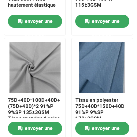
hautement élastique
115±3GSM
Visite d'usine
envoyer une
envoyer une
demande
demande
Contrôle de la qualité
Contact
nouvelles
Tous les cas
75D+40D*100D+40D+
Tissu en polyester
(75D+40D)*2 91%P
75D+40D*150D+40D
9%SP 135±3GSM
91%P 9%SP
Tissu de mémoire de polyester
Tissu spandex 4 voies
178±3GSM
envoyer une
envoyer une
Tissu de taffetas de polyester