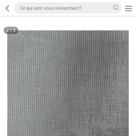
2
/
2