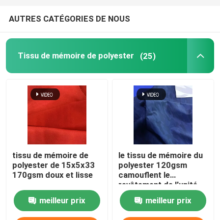
AUTRES CATÉGORIES DE NOUS
Tissu de mémoire de polyester
(25)
tissu de mémoire de
le tissu de mémoire du
polyester de 15x5x33
polyester 120gsm
170gsm doux et lisse
camouflent le
revêtement de l'unité
centrale 75dx75d
meilleur prix
meilleur prix