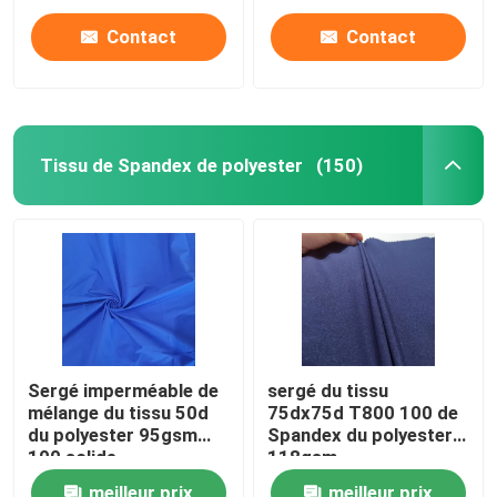
Contact
Contact
Visite d'usine
Contrôle de la qualité
Tissu de Spandex de polyester
(150)
Contact
nouvelles
Tous les cas
Sergé imperméable de
sergé du tissu
mélange du tissu 50d
75dx75d T800 100 de
Tissu de mémoire de polyester
du polyester 95gsm
Spandex du polyester
100 solide
118gsm
Tissu de taffetas de polyester
meilleur prix
meilleur prix