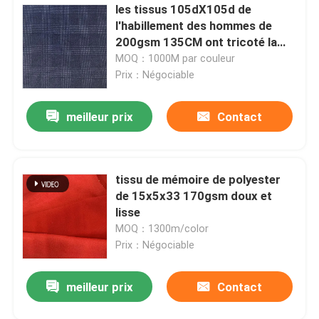
les tissus 105dX105d de
l'habillement des hommes de
200gsm 135CM ont tricoté la
liaison de tissu de polyester de
MOQ：1000M par couleur
suède
Prix：Négociable
meilleur prix
Contact
tissu de mémoire de polyester
de 15x5x33 170gsm doux et
lisse
MOQ：1300m/color
Prix：Négociable
meilleur prix
Contact