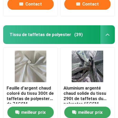
Contact
Contact
Tissu de taffetas de polyester
(39)
Aperçu
Feuille d'argent chaud
Aluminium argenté
coloré du tissu 300t de
chaud solide du tissu
taffetas de polyester
290t de taffetas du
Produits
de 74GSM
polyester 65GSM
meilleur prix
meilleur prix
A propos de nous