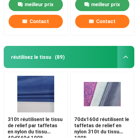
polyamide
de l'unité centrale
meilleur prix
meilleur prix
50dx50d poly
Tissus de l'habillement des hommes
Contact
Contact
Tissu de costume de femmes
Tissu d'Oxford de polyester
réutilisez le tissu
(89)
310t réutilisent le tissu
70dx160d réutilisent le
de relief par taffetas
taffetas de relief en
en nylon du tissu
nylon 310t du tissu
40dX40d 100%
100%