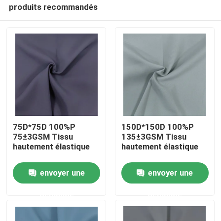
produits recommandés
75D*75D 100%P
150D*150D 100%P
75±3GSM Tissu
135±3GSM Tissu
hautement élastique
hautement élastique
Aperçu
envoyer une
envoyer une
Produits
demande
demande
A propos de nous