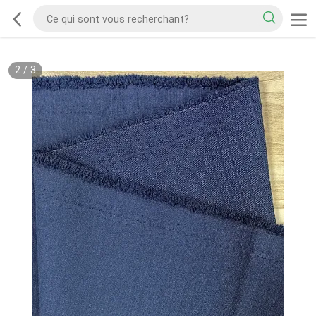
2
/
3