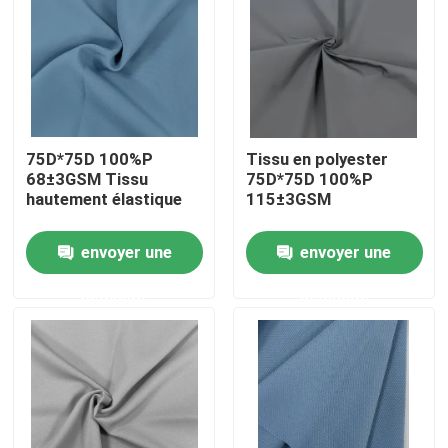
Visite d'usine
Contrôle de la qualité
75D*75D 100%P
Tissu en polyester
68±3GSM Tissu
75D*75D 100%P
Contact
hautement élastique
115±3GSM
nouvelles
envoyer une
envoyer une
demande
demande
Tous les cas
Tissu de mémoire de polyester
Tissu de taffetas de polyester