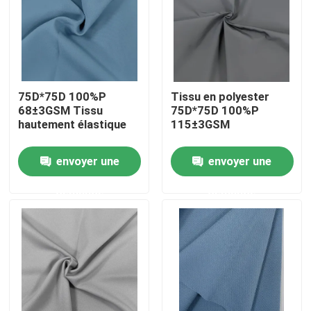
Visite d'usine
Contrôle de la qualité
75D*75D 100%P
Tissu en polyester
68±3GSM Tissu
75D*75D 100%P
hautement élastique
115±3GSM
Contact
envoyer une
envoyer une
nouvelles
demande
demande
Tous les cas
Tissu de mémoire de polyester
Tissu de taffetas de polyester