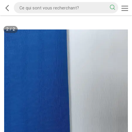
2
/
2