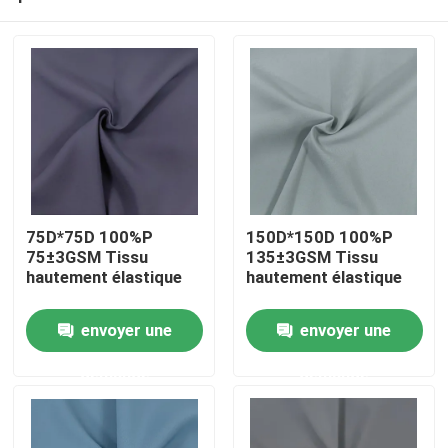
75D*75D 100%P
150D*150D 100%P
75±3GSM Tissu
135±3GSM Tissu
hautement élastique
hautement élastique
Aperçu
envoyer une
envoyer une
demande
demande
Produits
A propos de nous