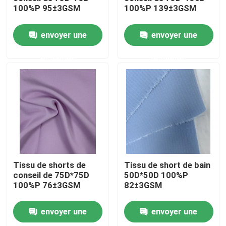
100%P 95±3GSM
100%P 139±3GSM
Visite d'usine
envoyer une
envoyer une
demande
demande
Contrôle de la qualité
Contact
nouvelles
Tous les cas
Tissu de shorts de
Tissu de short de bain
conseil de 75D*75D
50D*50D 100%P
100%P 76±3GSM
82±3GSM
Tissu de mémoire de polyester
envoyer une
envoyer une
Tissu de taffetas de polyester