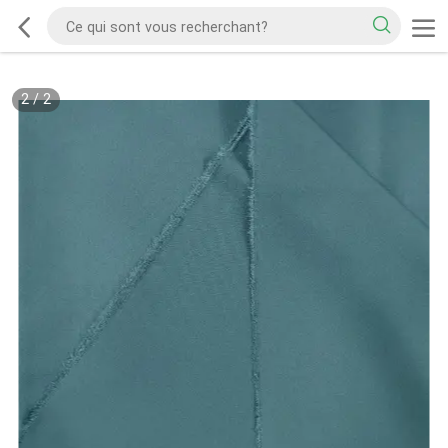
2
/
2