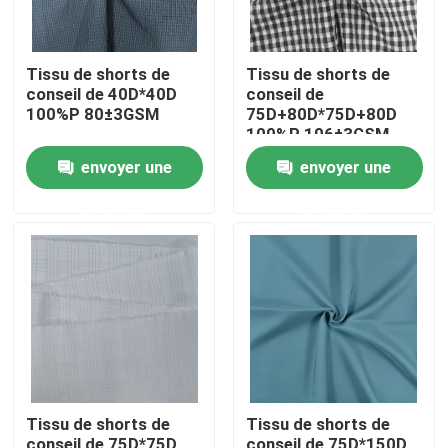
Tissu de shorts de
Tissu de shorts de
conseil de 40D*40D
conseil de
100%P 80±3GSM
75D+80D*75D+80D
100%P 106±3GSM
envoyer une
envoyer une
demande
demande
Aperçu
Produits
Tissu de shorts de
Tissu de shorts de
A propos de nous
conseil de 75D*75D
conseil de 75D*150D