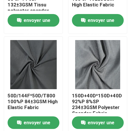
132±3GSM Tissu
High Elastic Fabric
polyester spandex
Visite d'usine
envoyer une
envoyer une
demande
demande
Contrôle de la qualité
Contact
nouvelles
Tous les cas
50D/144F*50D/T800
150D+40D*150D+40D
100%P 84±3GSM High
92%P 8%SP
Elastic Fabric
234±3GSM Polyester
Tissu de mémoire de polyester
Spandex Fabric
envoyer une
envoyer une
Tissu de taffetas de polyester