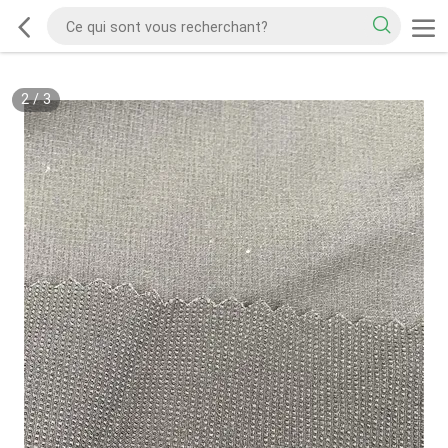
2
/
3