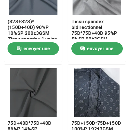
(32S+32S)*
Tissu spandex
(150D+40D) 90%P
bidirectionnel
10%SP 200±3GSM
75D*75D+40D 95%P
Tissu spandex 4 voies
5%SP 90±3GSM
envoyer une
envoyer une
demande
demande
Aperçu
Produits
75D+40D*75D+40D
75D+150D*75D+150D
A propos de nous
86%P 14%SP
100%P 192±3GSM