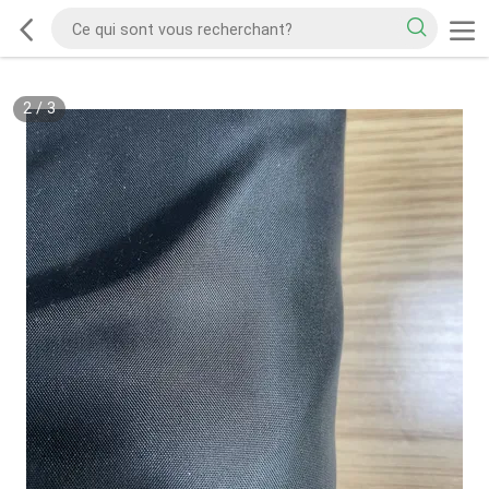
2
/
3