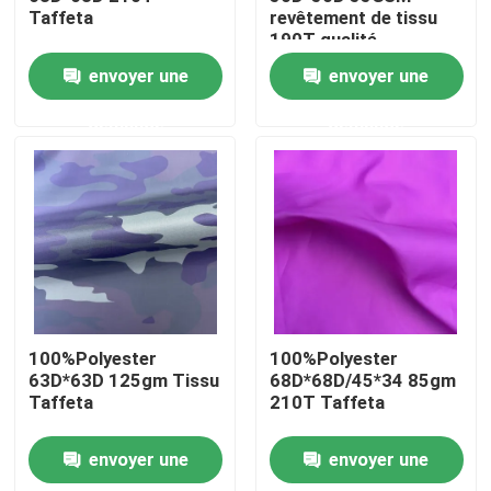
Taffeta
revêtement de tissu
190T qualité
TAFFETA
Visite d'usine
envoyer une
envoyer une
demande
demande
Contrôle de la qualité
Contact
nouvelles
Tous les cas
100%Polyester
100%Polyester
63D*63D 125gm Tissu
68D*68D/45*34 85gm
Taffeta
210T Taffeta
Tissu de mémoire de polyester
envoyer une
envoyer une
Tissu de taffetas de polyester