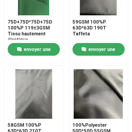
75D+75D*75D+75D
59GSM 100%P
100%P 119±3GSM
63D*63D 190T
Tissu hautement
Taffeta
élastique
envoyer une
envoyer une
demande
demande
Aperçu
Produits
58GSM 100%P
100%Polyester
A propos de nous
63D*63D 210T
50D*50D 55GSM