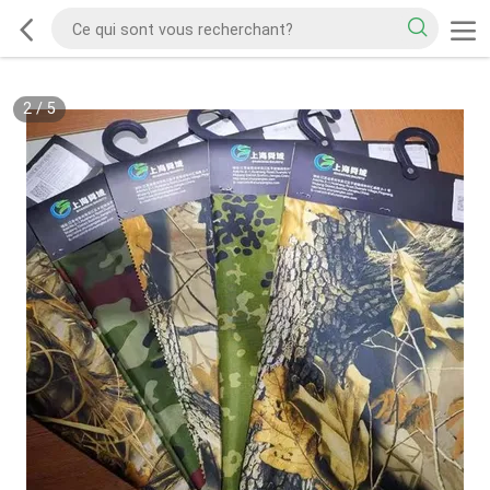
2
/
5