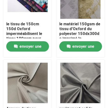
Visite d'usine
le tissu de 150cm
le matériel 150gsm de
150d Oxford
tissu d'Oxford du
Contrôle de la qualité
imperméabilisent le
polyester 150dx300d
tissu 100gsm pour
a imprimé le
des vestes et des
revêtement d'unité
Contact
envoyer une
envoyer une
sacs
centrale
demande
demande
nouvelles
Tous les cas
Tissu de mémoire de polyester
Tissu de taffetas de polyester