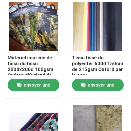
Matériel imprimé de
Tissu tissé du
tissu du tissu
polyester 600d 150cm
200dx200d 100gsm
de 215gsm Oxford par
Oxford d'Oxford de
la cour
polyester
envoyer une
envoyer une
Aperçu
demande
demande
Produits
A propos de nous